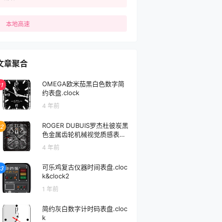
本地高速
文章聚合
OMEGA欧米茄黑白色数字简
1
约表盘.clock
4 年前
ROGER DUBUIS罗杰杜彼炭黑
2
色金属齿轮机械视觉质感表盘.
clock
4 年前
可乐鸡复古仪器时间表盘.cloc
3
k&clock2
1 年前
简约灰白数字计时码表盘.cloc
k