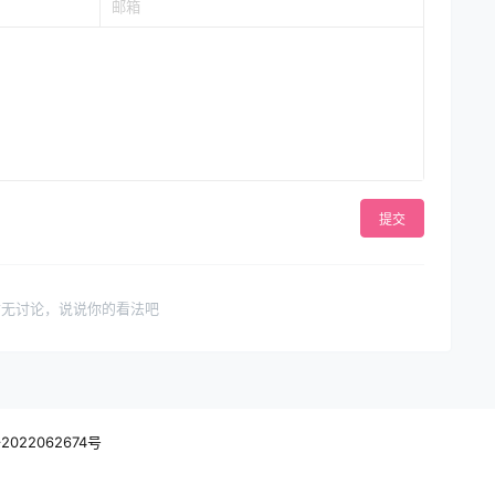
提交
暂无讨论，说说你的看法吧
2022062674号