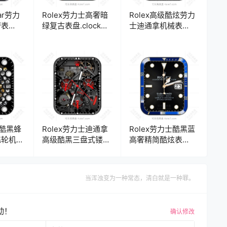
mar劳力
Rolex劳力士高奢暗
Rolex高级酷炫劳力
奢表
绿复古表盘.clock
士迪通拿机械表
22
19170
盘.clock
士酷黑蜂
Rolex劳力士迪通拿
Rolex劳力士酷黑蓝
飞轮机械
高级酷黑三盘式镂空
高奢精简酷炫表
ck
陀飞轮机械表
盘.clock
盘.clock
当浑浊变为一种常态，清白就是一种罪。
动！
确认修改