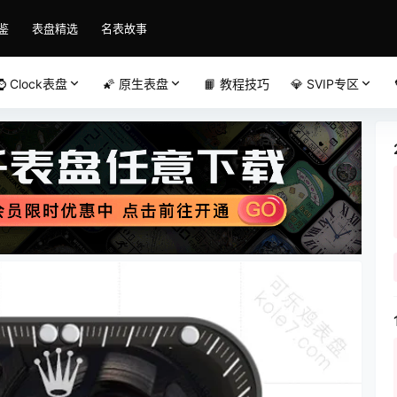
鉴
表盘精选
名表故事
⌚️ Clock表盘
🌠 原生表盘
📙 教程技巧
💎 SVIP专区