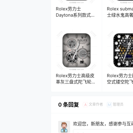
Rolex劳力士
Rolex sub
Daytona系列款式奢
士绿水鬼高
华土豪金男士三盘计
盘.clock 187
时码表盘.clock
17770
Rolex劳力士高级皮
Rolex劳力
革灰三盘式陀飞轮机
空式镂空陀
械时分年历表
数字表盘.clo
盘.clock
0 条回复
文章作者
管理员
A
M
欢迎您，新朋友，感谢参与互