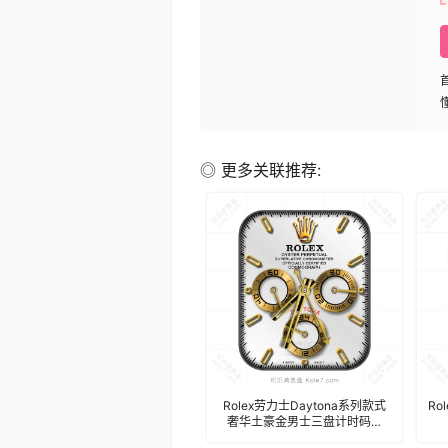
◎ 更多关联推荐:
Rolex劳力士Daytona系列款式
Ro
奢华土豪金男士三盘计时码表
盘.clock 17770