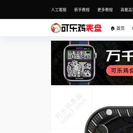
人工客服
新手教程
更多教程
高奢品
🏠 首页