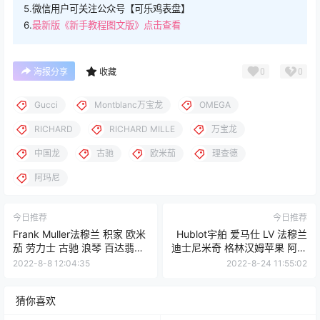
5.微信用户可关注公众号【可乐鸡表盘】
6.
最新版《新手教程图文版》点击查看
0
0
海报分享
收藏
Gucci
Montblanc万宝龙
OMEGA
RICHARD
RICHARD MILLE
万宝龙
中国龙
古驰
欧米茄
理查德
阿玛尼
今日推荐
今日推荐
Frank Muller法穆兰 积家 欧米
Hublot宇舶 爱马仕 LV 法穆兰
茄 劳力士 古驰 浪琴 百达翡丽
迪士尼米奇 格林汉姆苹果 阿玛
苹果iWatch表盘Clockology可
尼iWatch表盘Clockology可乐
2022-8-8 12:04:35
2022-8-24 11:55:02
乐鸡表盘推荐
鸡表盘推荐
猜你喜欢