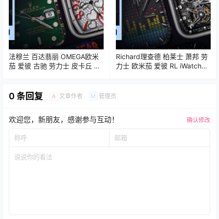
法穆兰 百达翡丽 OMEGA欧米
Richard理查德 柏莱士 萧邦 劳
茄 爱彼 古驰 劳力士 皮卡丘 苹
力士 欧米茄 爱彼 RL iWatch表
果iWatch表盘Clockology可乐
盘Clockology可乐鸡表盘推荐
鸡表盘推荐
0 条回复
文章作者
管理员
A
M
欢迎您，新朋友，感谢参与互动！
确认修改