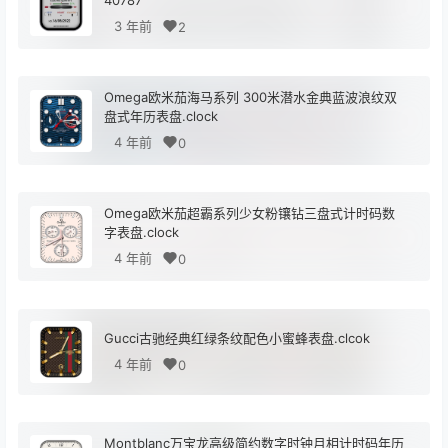
40787
3 年前
2
Omega欧米茄海马系列 300米潜水金典蓝波浪纹双
盘式年历表盘.clock
4 年前
0
Omega欧米茄超霸系列少女粉镶钻三盘式计时码数
字表盘.clock
4 年前
0
Gucci古驰经典红绿条纹配色小蜜蜂表盘.clcok
4 年前
0
Montblanc万宝龙高级简约数字时钟月相计时码年历