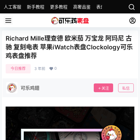
人工客服
新手教程
更多教程
高奢品鉴
表盘精选
名表故事
Richard Mille理查德 欧米茄 万宝龙 阿玛尼 古
驰 复刻电表 苹果iWatch表盘Clockology可乐
鸡表盘推荐
0
今日推荐
3 年前
可乐鸡翅
关注
私信