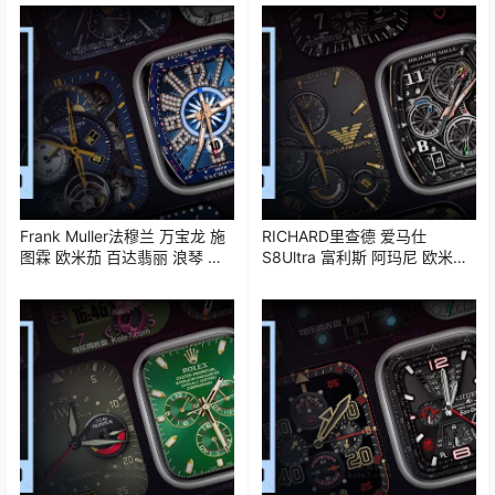
Frank Muller法穆兰 万宝龙 施
RICHARD里查德 爱马仕
图霖 欧米茄 百达翡丽 浪琴 苹
S8Ultra 富利斯 阿玛尼 欧米茄
果iWatch表盘Clockology可乐
浪琴iWatch表盘Clockology可
鸡表盘推荐
乐鸡表盘推荐