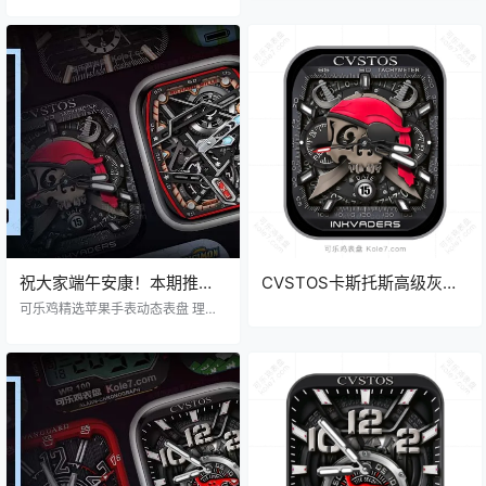
欧宇舶 百年灵 iWatch表盘
Ultra专用表盘.clock&clock2
铁城 机械 黑化 陀飞轮 双盘式 萤光
Clockology可乐鸡表盘推荐
绿
祝大家端午安康！本期推荐
CVSTOS卡斯托斯高级灰黑
表盘有：Richard理查德 浪
海盗骷髅头双盘式年历指针
可乐鸡精选苹果手表动态表盘 理查
琴 爱彼 路易威登 太空人 数
德 / 浪琴 / 爱彼 / 卡斯托斯 / 太空人
Ultra专用表盘.clock&clock2
机械 酷黑 可爱 端午 龙舟
码宝贝卡斯托斯………
59396