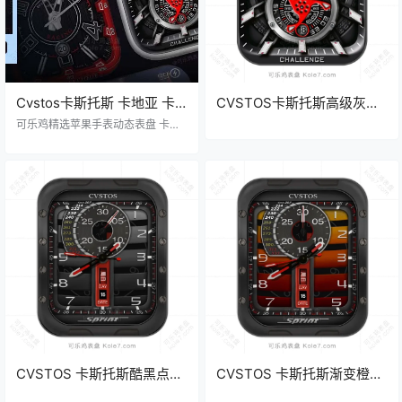
Cvstos卡斯托斯 卡地亚 卡
CVSTOS卡斯托斯高级灰黑
西欧 西铁城 太空人 法穆兰
镂空数字浮雕机械表盘
​可乐鸡精选苹果手表动态表盘 卡斯
小老虎 苹果iWatch表盘
托斯 / 卡地亚 / 卡西欧 / 西铁城 / 法
.clock
穆兰 卡通 计时码表 酷黑 机械 高奢
Clockology可乐鸡表盘推荐
CVSTOS 卡斯托斯酷黑点缀
CVSTOS 卡斯托斯渐变橙红
橙红百叶窗单盘时刻表
黄百叶窗单盘时刻表盘.clock