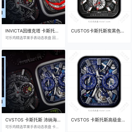
INVICTA因维克塔 卡斯托斯
CUSTOS卡斯托斯炭黑色双
劳力士 宇舶 领翔 辛普森 LV
盘式齿轮指针表
​可乐鸡精选苹果手表动态表盘 因维
iWatch表盘Clockology可乐
克塔 / 劳力士 / 宇舶 / 辛普森 / 领翔
盘.clock&clock2
机械 齿轮 卡通 可爱 圣诞
鸡表盘推荐
CVSTOS 卡斯托斯 沛纳海
CVSTOS 卡斯托斯高级金属
劳力士 西铁城 瑞柏麟 卡西
质感双盘式陀飞轮机械齿轮
可乐鸡精选苹果手表动态表盘 卡斯
托斯 / 沛纳海 / 西铁城 / 劳力士 / 西